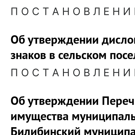
П О С Т А Н О В Л Е Н И 
Об утверждении дисл
знаков в сельском пос
П О С Т А Н О В Л Е Н И 
Об утверждении Переч
имущества муниципаль
Билибинский муниципа