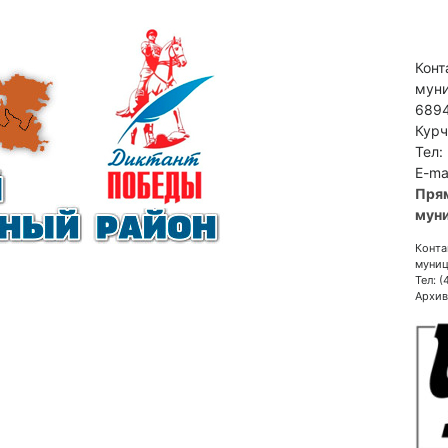
Конт
муни
6894
Курч
Тел:
E-ma
Пря
муни
Конта
муниц
Тел: 
Архив