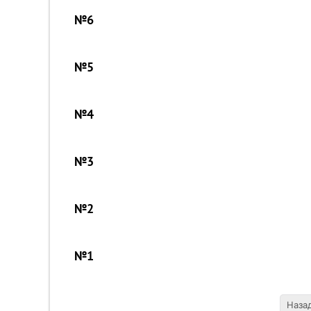
№6
№5
№4
№3
№2
№1
Наза