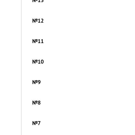
№13
№12
№11
№10
№9
№8
№7