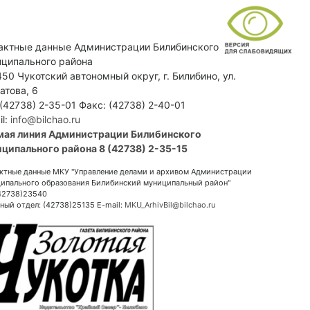
актные данные Администрации Билибинского
ципального района
50 Чукотский автономный округ, г. Билибино, ул.
атова, 6
 (42738) 2-35-01 Факс: (42738) 2-40-01
il:
info@bilchao.ru
мая линия Администрации Билибинского
ципального района 8 (42738) 2-35-15
ктные данные МКУ "Управление делами и архивом Администрации
ипального образования Билибинский муниципальный район"
(42738)23540
ный отдел: (42738)25135 E-mail:
MKU_ArhivBil@bilchao.ru