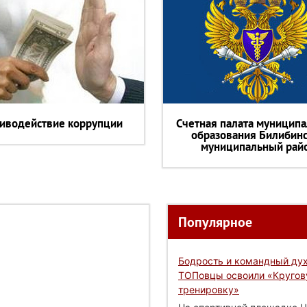
иводействие коррупции
Счетная палата муниципа
образования Билибин
муниципальный рай
Популярное
Бодрость и командный дух
ТОПовцы освоили «Круго
тренировку»