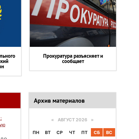
льного
Прокуратура разъясняет и
ский
сообщает
он
Архив материалов
:
«
АВГУСТ 2026 »
вую
ПН
ВТ
СР
ЧТ
ПТ
СБ
ВС