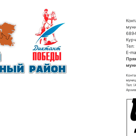
Конт
муни
6894
Курч
Тел:
E-ma
Пря
муни
Конта
муниц
Тел: 
Архив