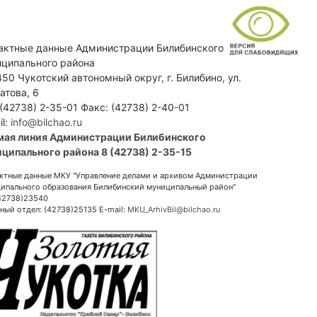
актные данные Администрации Билибинского
ципального района
50 Чукотский автономный округ, г. Билибино, ул.
атова, 6
 (42738) 2-35-01 Факс: (42738) 2-40-01
il:
info@bilchao.ru
мая линия Администрации Билибинского
ципального района 8 (42738) 2-35-15
ктные данные МКУ "Управление делами и архивом Администрации
ипального образования Билибинский муниципальный район"
(42738)23540
ный отдел: (42738)25135 E-mail:
MKU_ArhivBil@bilchao.ru