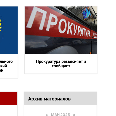
льного
Прокуратура разъясняет и
ский
сообщает
он
Архив материалов
:
«
МАЙ 2025
»