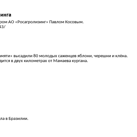
зинга
ром АО «Росагролизинг» Павлом Косовым.
43/
амяти» высадили 80 молодых саженцев яблони, черешни и клёна.
дится в двух километрах от Мамаева кургана.
ла в Бразилии.