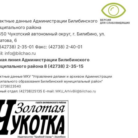
актные данные Администрации Билибинского
ципального района
50 Чукотский автономный округ, г. Билибино, ул.
атова, 6
 (42738) 2-35-01 Факс: (42738) 2-40-01
il:
info@bilchao.ru
мая линия Администрации Билибинского
ципального района 8 (42738) 2-35-15
ктные данные МКУ "Управление делами и архивом Администрации
ипального образования Билибинский муниципальный район"
(42738)23540
ный отдел: (42738)25135 E-mail:
MKU_ArhivBil@bilchao.ru