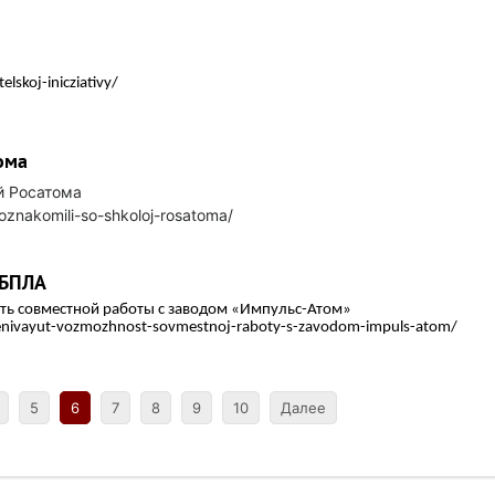
skoj-inicziativy/
ома
й Росатома
oznakomili-so-shkoloj-rosatoma/
 БПЛА
ть совместной работы с заводом «Импульс-Атом»
oczenivayut-vozmozhnost-sovmestnoj-raboty-s-zavodom-impuls-atom/
5
6
7
8
9
10
Далее