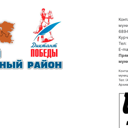
Конт
муни
6894
Курч
Тел:
E-ma
Пря
муни
Конта
муниц
Тел: 
Архив