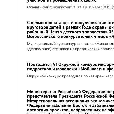
Скачать файл:
skanirovan13-03-19-1521.rar
[0 b] 
С целью пропаганды и популяризации чт
кругозора детей в рамках Года охраны 
районный Центр детского творчества» 0
Всероссийского конкурса юных чтецов «Ж
Муниципальный тур конкурса чтецов «Живая кла
(декламации) отрывков из прозаических произв
Проводится VI Окружной конкурс информ
подростков и молодежи «Мой шаг в инф
Окружной конкурс проводится по четырем нап
Министерство Российской Федерации по 
представителя Президента Российской Ф
Межрегиональная ассоциация экономичес
Федерации «Дальний Восток и Забайкал
авторских проектов, направленных на э