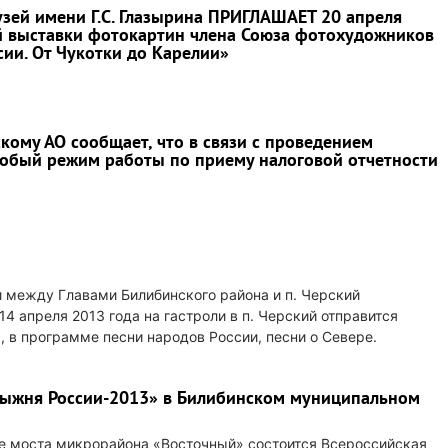
зей имени Г.С. Глазырина ПРИГЛАШАЕТ 20 апреля
ой выставки фотокартин члена Союза фотохудожников
сии. От Чукотки до Карелии»
ому АО сообщает, что в связи с проведением
обый режим работы по приему налоговой отчетности
и между Главами Билибинского района и п. Черский
4 апреля 2013 года на гастроли в п. Черский отправится
 в программе песни народов России, песни о Севере.
Лыжня России-2013» в Билибинском муниципальном
оне моста микрорайона «Восточный» состоится Всероссийская