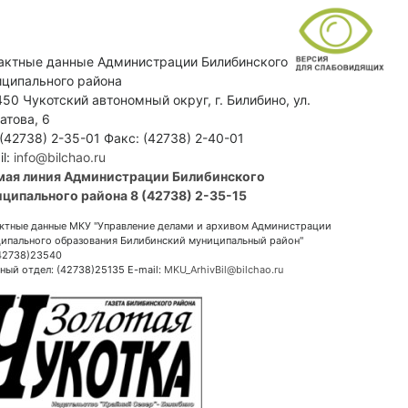
актные данные Администрации Билибинского
ципального района
50 Чукотский автономный округ, г. Билибино, ул.
атова, 6
 (42738) 2-35-01 Факс: (42738) 2-40-01
il:
info@bilchao.ru
мая линия Администрации Билибинского
ципального района 8 (42738) 2-35-15
ктные данные МКУ "Управление делами и архивом Администрации
ипального образования Билибинский муниципальный район"
(42738)23540
ный отдел: (42738)25135 E-mail:
MKU_ArhivBil@bilchao.ru