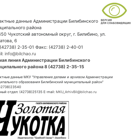
актные данные Администрации Билибинского
ципального района
50 Чукотский автономный округ, г. Билибино, ул.
атова, 6
 (42738) 2-35-01 Факс: (42738) 2-40-01
il:
info@bilchao.ru
мая линия Администрации Билибинского
ципального района 8 (42738) 2-35-15
ктные данные МКУ "Управление делами и архивом Администрации
ипального образования Билибинский муниципальный район"
(42738)23540
ный отдел: (42738)25135 E-mail:
MKU_ArhivBil@bilchao.ru