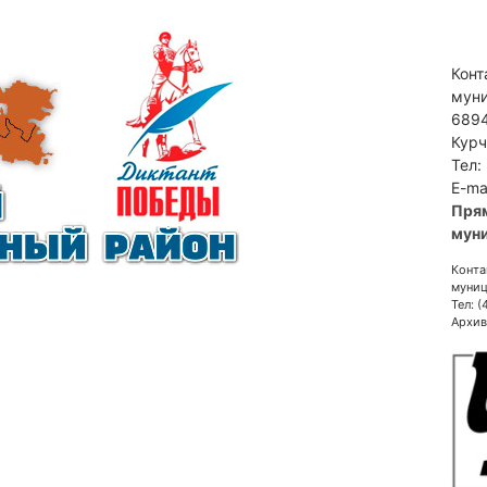
Конт
муни
6894
Курч
Тел:
E-ma
Пря
муни
Конта
муниц
Тел: 
Архив