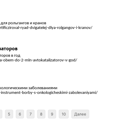
для рольгангов и кранов
ficziroval-ryad-dvigatelej-dlya-rolgangov-i-kranov/
заторов
торов в год
na-obem-do-2-mln-avtokatalizatorov-v-god/
нкологическими заболеваниями
-instrument-borby-s-onkologicheskimi-zabolevaniyami/
5
6
7
8
9
10
Далее