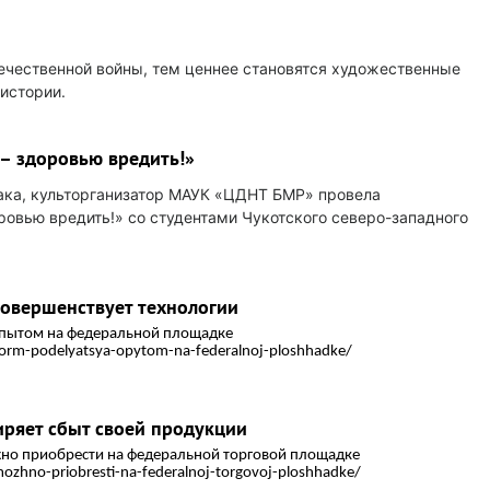
течественной войны, тем ценнее становятся художественные
истории.
– здоровью вредить!»
бака, культорганизатор МАУК «ЦДНТ БМР» провела
ровью вредить!» со студентами Чукотского северо-западного
овершенствует технологии
опытом на федеральной площадке
i-form-podelyatsya-opytom-na-federalnoj-ploshhadke/
иряет сбыт своей продукции
жно приобрести на федеральной торговой площадке
mozhno-priobresti-na-federalnoj-torgovoj-ploshhadke/