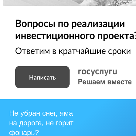
Не убран снег, яма
на дороге, не горит
фонарь?