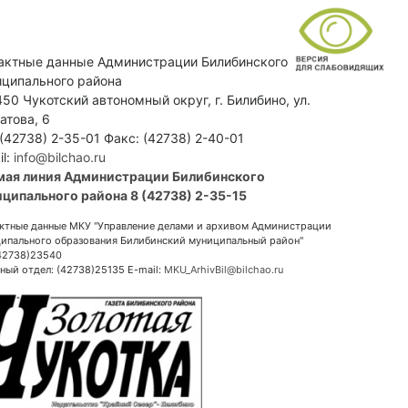
актные данные Администрации Билибинского
ципального района
50 Чукотский автономный округ, г. Билибино, ул.
атова, 6
 (42738) 2-35-01 Факс: (42738) 2-40-01
il:
info@bilchao.ru
мая линия Администрации Билибинского
ципального района 8 (42738) 2-35-15
ктные данные МКУ "Управление делами и архивом Администрации
ипального образования Билибинский муниципальный район"
(42738)23540
ный отдел: (42738)25135 E-mail:
MKU_ArhivBil@bilchao.ru