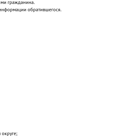
ными гражданина.
по информации обратившегося.
 округе;