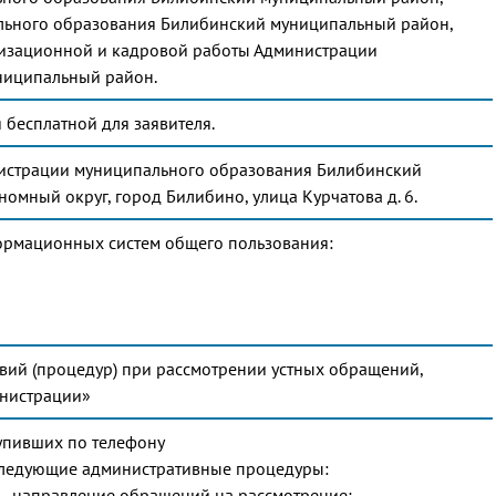
льного образования Билибинский муниципальный район,
низационной и кадровой работы Администрации
ниципальный район.
 бесплатной для заявителя.
нистрации муниципального образования Билибинский
омный округ, город Билибино, улица Курчатова д. 6.
формационных систем общего пользования:
твий (процедур) при рассмотрении устных обращений,
инистрации»
тупивших по телефону
следующие административные процедуры:
 - направление обращений на рассмотрение;