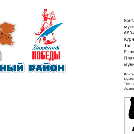
Конт
муни
6894
Курч
Тел:
E-ma
Пря
муни
Конта
муниц
Тел: 
Архив