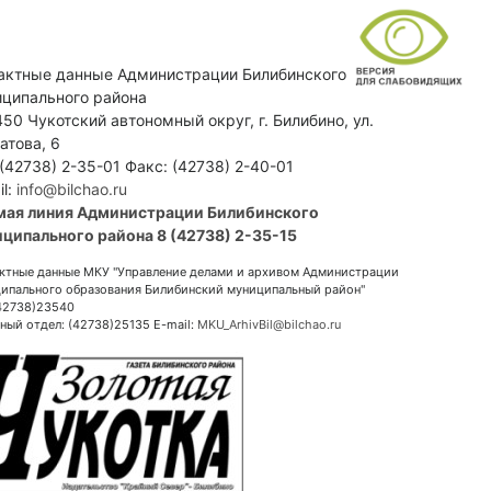
актные данные Администрации Билибинского
ципального района
50 Чукотский автономный округ, г. Билибино, ул.
атова, 6
 (42738) 2-35-01 Факс: (42738) 2-40-01
il:
info@bilchao.ru
мая линия Администрации Билибинского
ципального района 8 (42738) 2-35-15
ктные данные МКУ "Управление делами и архивом Администрации
ипального образования Билибинский муниципальный район"
(42738)23540
ный отдел: (42738)25135 E-mail:
MKU_ArhivBil@bilchao.ru