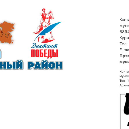
Конт
муни
6894
Курч
Тел:
E-ma
Пря
муни
Конта
муниц
Тел: 
Архив