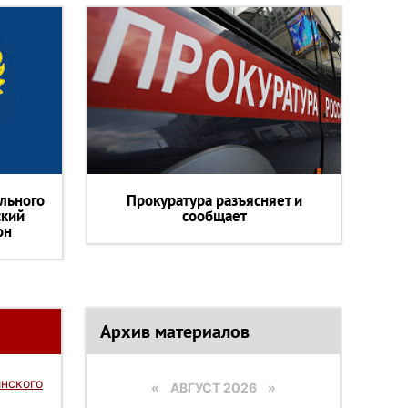
льного
Прокуратура разъясняет и
ский
сообщает
он
Архив материалов
нского
«
АВГУСТ 2026 »