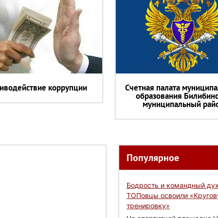
иводействие коррупции
Счетная палата муниципа
образования Билибин
муниципальный рай
Популярное
Бодрость и командный дух
ТОПовцы освоили «Круго
тренировку»