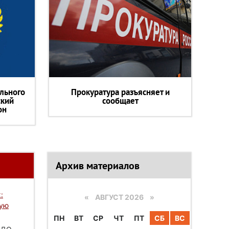
льного
Прокуратура разъясняет и
ский
сообщает
он
Архив материалов
:
«
АВГУСТ 2026 »
вую
ПН
ВТ
СР
ЧТ
ПТ
СБ
ВС