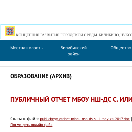
КОНЦЕПЦИЯ РАЗВИТИЯ ГОРОДСКОЙ СРЕДЫ. БИЛИБИНО, ЧУКО
Местная власть
Билибинский
Общество
район
ОБРАЗОВАНИЕ (АРХИВ)
ПУБЛИЧНЫЙ ОТЧЕТ МБОУ НШ-ДС С. ИЛИ
Скачать файл:
[
publichnyy-otchet-mbou-nsh-ds-s_-ilirney-za-2017.doc
Посмотреть онлайн файл