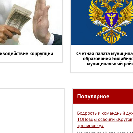
иводействие коррупции
Счетная палата муниципа
образования Билибин
муниципальный рай
Популярное
Бодрость и командный дух
ТОПовцы освоили «Круго
тренировку»