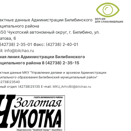
актные данные Администрации Билибинского
ципального района
50 Чукотский автономный округ, г. Билибино, ул.
атова, 6
 (42738) 2-35-01 Факс: (42738) 2-40-01
il:
info@bilchao.ru
мая линия Администрации Билибинского
ципального района 8 (42738) 2-35-15
ктные данные МКУ "Управление делами и архивом Администрации
ипального образования Билибинский муниципальный район"
(42738)23540
ный отдел: (42738)25135 E-mail:
MKU_ArhivBil@bilchao.ru