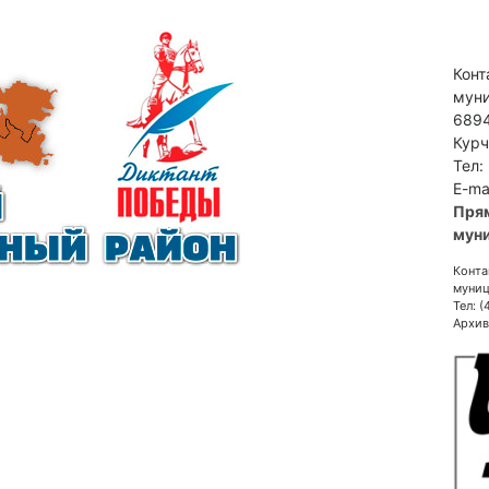
Конт
муни
6894
Курч
Тел:
E-ma
Пря
муни
Конта
муниц
Тел: 
Архив