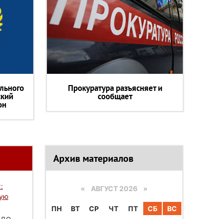
льного
Прокуратура разъясняет и
ский
сообщает
он
Архив материалов
:
«
АВГУСТ 2026 »
вую
ПН
ВТ
СР
ЧТ
ПТ
СБ
ВС