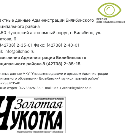
актные данные Администрации Билибинского
ципального района
50 Чукотский автономный округ, г. Билибино, ул.
атова, 6
 (42738) 2-35-01 Факс: (42738) 2-40-01
il:
info@bilchao.ru
мая линия Администрации Билибинского
ципального района 8 (42738) 2-35-15
ктные данные МКУ "Управление делами и архивом Администрации
ипального образования Билибинский муниципальный район"
(42738)23540
ный отдел: (42738)25135 E-mail:
MKU_ArhivBil@bilchao.ru