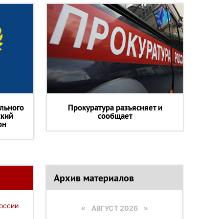
льного
Прокуратура разъясняет и
ский
сообщает
он
Архив материалов
России
«
АВГУСТ 2026 »