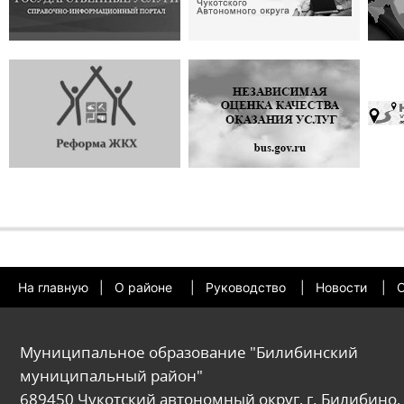
На главную
|
О районе
|
Руководство
|
Новости
|
О
Муниципальное образование "Билибинский
муниципальный район"
689450 Чукотский автономный округ, г. Билибино, 