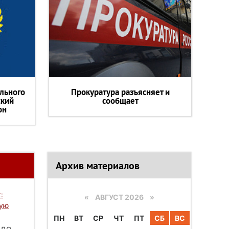
льного
Прокуратура разъясняет и
ский
сообщает
он
Архив материалов
:
«
АВГУСТ 2026 »
вую
ПН
ВТ
СР
ЧТ
ПТ
СБ
ВС