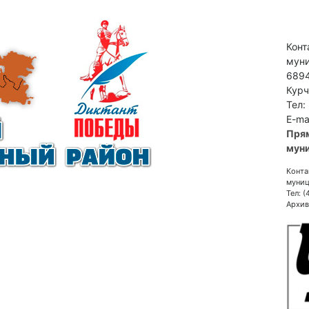
Конт
муни
6894
Курч
Тел:
E-ma
Пря
муни
Конта
муниц
Тел: 
Архив