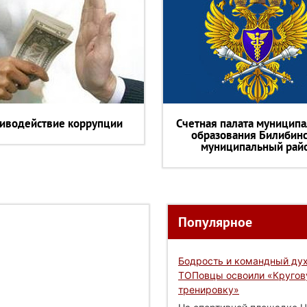
иводействие коррупции
Счетная палата муниципа
образования Билибин
муниципальный рай
Популярное
Бодрость и командный дух
ТОПовцы освоили «Круго
тренировку»