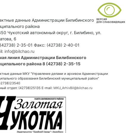
актные данные Администрации Билибинского
ципального района
50 Чукотский автономный округ, г. Билибино, ул.
атова, 6
 (42738) 2-35-01 Факс: (42738) 2-40-01
il:
info@bilchao.ru
мая линия Администрации Билибинского
ципального района 8 (42738) 2-35-15
ктные данные МКУ "Управление делами и архивом Администрации
ипального образования Билибинский муниципальный район"
(42738)23540
ный отдел: (42738)25135 E-mail:
MKU_ArhivBil@bilchao.ru