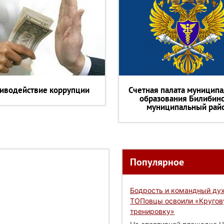
иводействие коррупции
Счетная палата муниципа
образования Билибин
муниципальный рай
Популярное
Бодрость и командный дух
ТОПовцы освоили «Круго
тренировку»