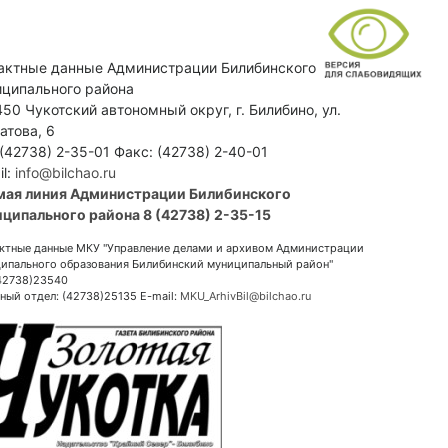
актные данные Администрации Билибинского
ципального района
50 Чукотский автономный округ, г. Билибино, ул.
атова, 6
 (42738) 2-35-01 Факс: (42738) 2-40-01
il:
info@bilchao.ru
мая линия Администрации Билибинского
ципального района 8 (42738) 2-35-15
ктные данные МКУ "Управление делами и архивом Администрации
ипального образования Билибинский муниципальный район"
(42738)23540
ный отдел: (42738)25135 E-mail:
MKU_ArhivBil@bilchao.ru