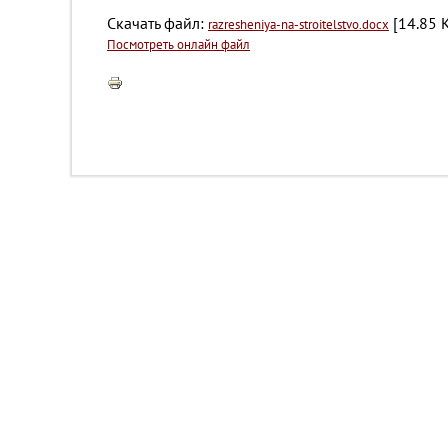
Скачать файл:
[14.85 K
razresheniya-na-stroitelstvo.docx
Посмотреть онлайн файл