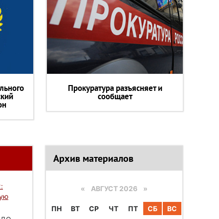
льного
Прокуратура разъясняет и
ский
сообщает
он
Архив материалов
:
«
АВГУСТ 2026 »
вую
ПН
ВТ
СР
ЧТ
ПТ
СБ
ВС