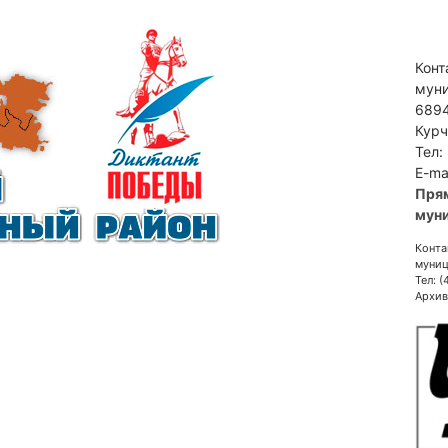
Конт
муни
6894
Курч
Тел:
E-ma
Пря
муни
Конта
муниц
Тел: 
Архив