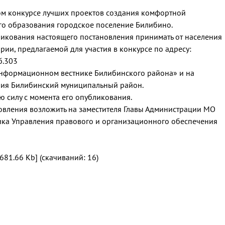
ком конкурсе лучших проектов создания комфортной
го образования городское поселение Билибино.
бликования настоящего постановления принимать от населения
ии, предлагаемой для участия в конкурсе по адресу:
аб.303
Информационном вестнике Билибинского района» и на
ния Билибинский муниципальный район.
ю силу с момента его опубликования.
новления возложить на заместителя Главы Администрации МО
ка Управления правового и организационного обеспечения
681.66 Kb] (cкачиваний: 16)