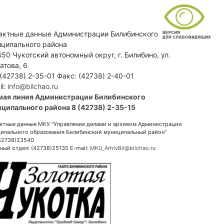
актные данные Администрации Билибинского
ципального района
50 Чукотский автономный округ, г. Билибино, ул.
атова, 6
 (42738) 2-35-01 Факс: (42738) 2-40-01
il:
info@bilchao.ru
мая линия Администрации Билибинского
ципального района 8 (42738) 2-35-15
ктные данные МКУ "Управление делами и архивом Администрации
ипального образования Билибинский муниципальный район"
(42738)23540
ный отдел: (42738)25135 E-mail:
MKU_ArhivBil@bilchao.ru