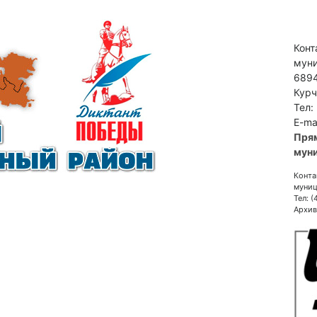
Конт
муни
6894
Курч
Тел:
E-ma
Пря
муни
Конта
муниц
Тел: 
Архив