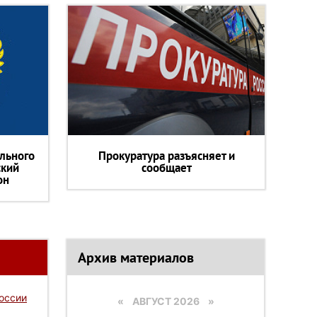
льного
Прокуратура разъясняет и
ский
сообщает
он
Архив материалов
России
«
АВГУСТ 2026 »