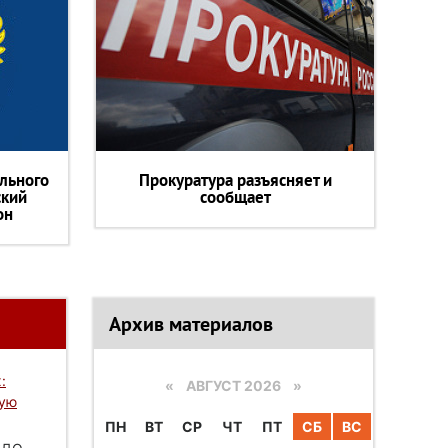
льного
Прокуратура разъясняет и
ский
сообщает
он
Архив материалов
:
«
АВГУСТ 2026 »
вую
ПН
ВТ
СР
ЧТ
ПТ
СБ
ВС