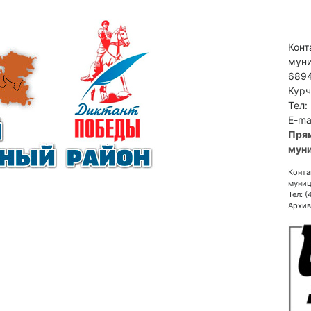
Конт
муни
6894
Курч
Тел:
E-ma
Пря
муни
Конта
муниц
Тел: 
Архив