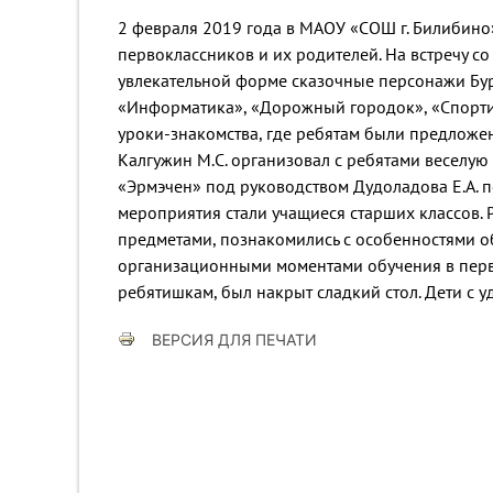
2 февраля 2019 года в МАОУ «СОШ г. Билибино
первоклассников и их родителей. На встречу с
увлекательной форме сказочные персонажи Бур
«Информатика», «Дорожный городок», «Спорти
уроки-знакомства, где ребятам были предложен
Калгужин М.С. организовал с ребятами веселую
«Эрмэчен» под руководством Дудоладова Е.А. 
мероприятия стали учащиеся старших классов. 
предметами, познакомились с особенностями о
организационными моментами обучения в перво
ребятишкам, был накрыт сладкий стол. Дети с у
ВЕРСИЯ ДЛЯ ПЕЧАТИ