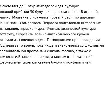
» состоялся день открытых дверей для будущих
о школой прибыли 50 будущих первоклассников. В игровой,
атино, Мальвина, Лиса Алиса провели ребят по царствам
вный зал», «Заморское». Педагоги подготовили интересные
ы задания, игры, конкурсы. Учитель физической культуры
 эстафету, а курсанты военно-патриотического кружка
показали азы военного дела. Помощниками при проведении
Родители за то время, пока их дети знакомились со школьными
бразовательной программы «Школа России», а также с
м классе. В завершении дня, уставшим от впечатлений
довольствием уплетали свежие булочки, конфеты и чай.