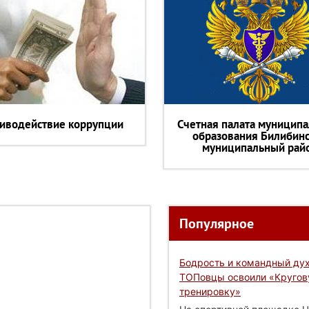
иводействие коррупции
Счетная палата муниципа
образования Билибин
муниципальный рай
Популярное
Бодрость и командный дух
ТОПовцы освоили «Круго
тренировку»