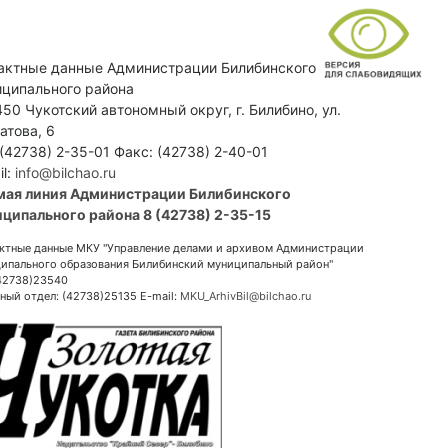
актные данные Администрации Билибинского
ципального района
50 Чукотский автономный округ, г. Билибино, ул.
атова, 6
 (42738) 2-35-01 Факс: (42738) 2-40-01
il:
info@bilchao.ru
мая линия Администрации Билибинского
ципального района 8 (42738) 2-35-15
ктные данные МКУ "Управление делами и архивом Администрации
ипального образования Билибинский муниципальный район"
(42738)23540
ный отдел: (42738)25135 E-mail:
MKU_ArhivBil@bilchao.ru