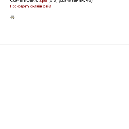
Скачать файл:
[0 b] (cкачиваний: 46)
3.pdf
Посмотреть онлайн файл