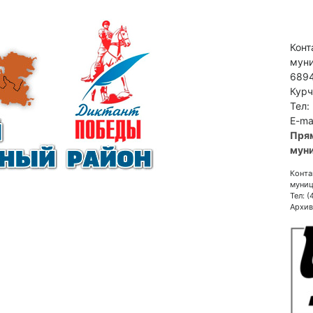
Конт
муни
6894
Курч
Тел:
E-ma
Пря
муни
Конта
муниц
Тел: 
Архив