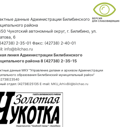
актные данные Администрации Билибинского
ципального района
50 Чукотский автономный округ, г. Билибино, ул.
атова, 6
 (42738) 2-35-01 Факс: (42738) 2-40-01
il:
info@bilchao.ru
мая линия Администрации Билибинского
ципального района 8 (42738) 2-35-15
ктные данные МКУ "Управление делами и архивом Администрации
ипального образования Билибинский муниципальный район"
(42738)23540
ный отдел: (42738)25135 E-mail:
MKU_ArhivBil@bilchao.ru