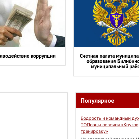
иводействие коррупции
Счетная палата муниципа
образования Билибин
муниципальный рай
Популярное
Бодрость и командный дух
ТОПовцы освоили «Круго
тренировку»