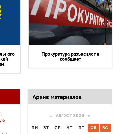
льного
Прокуратура разъясняет и
ский
сообщает
он
Архив материалов
:
«
АВГУСТ 2026 »
вую
ПН
ВТ
СР
ЧТ
ПТ
СБ
ВС