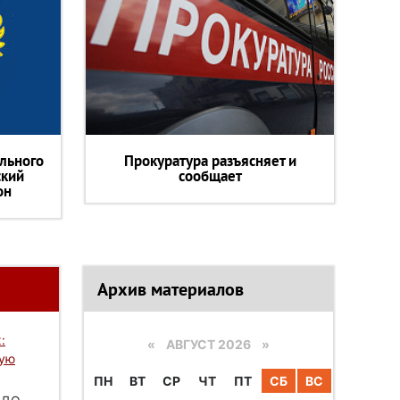
льного
Прокуратура разъясняет и
ский
сообщает
он
Архив материалов
:
«
АВГУСТ 2026 »
вую
ПН
ВТ
СР
ЧТ
ПТ
СБ
ВС