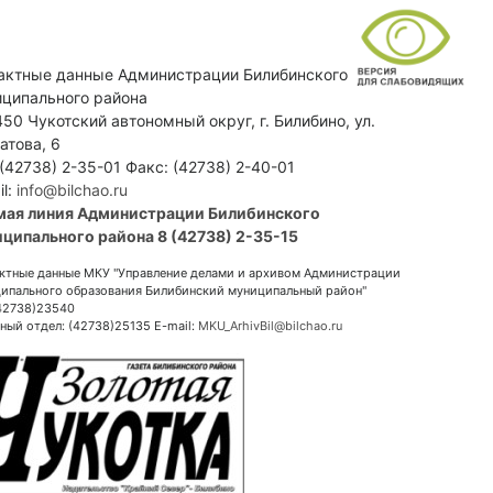
актные данные Администрации Билибинского
ципального района
50 Чукотский автономный округ, г. Билибино, ул.
атова, 6
 (42738) 2-35-01 Факс: (42738) 2-40-01
il:
info@bilchao.ru
мая линия Администрации Билибинского
ципального района 8 (42738) 2-35-15
ктные данные МКУ "Управление делами и архивом Администрации
ипального образования Билибинский муниципальный район"
(42738)23540
ный отдел: (42738)25135 E-mail:
MKU_ArhivBil@bilchao.ru