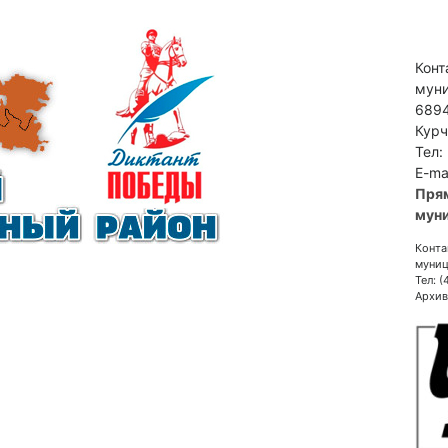
Конт
муни
6894
Курч
Тел:
E-ma
Пря
муни
Конта
муниц
Тел: 
Архив