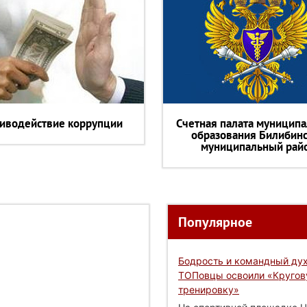
иводействие коррупции
Счетная палата муниципа
образования Билибин
муниципальный рай
Популярное
Бодрость и командный дух
ТОПовцы освоили «Круго
тренировку»