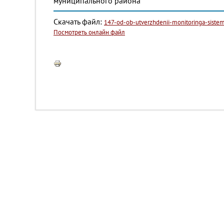
муниципального района
Скачать файл:
147-od-ob-utverzhdenii-monitoringa-siste
Посмотреть онлайн файл