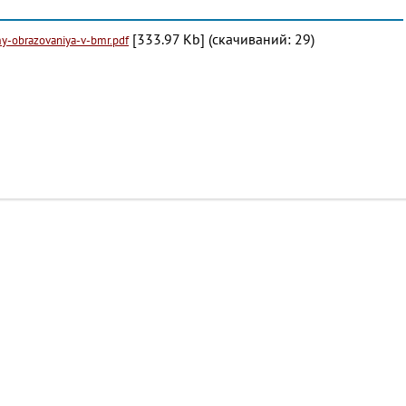
[333.97 Kb] (cкачиваний: 29)
my-obrazovaniya-v-bmr.pdf