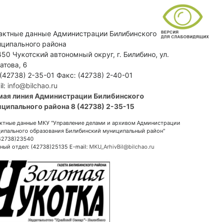
актные данные Администрации Билибинского
ципального района
50 Чукотский автономный округ, г. Билибино, ул.
атова, 6
 (42738) 2-35-01 Факс: (42738) 2-40-01
il:
info@bilchao.ru
мая линия Администрации Билибинского
ципального района 8 (42738) 2-35-15
ктные данные МКУ "Управление делами и архивом Администрации
ипального образования Билибинский муниципальный район"
(42738)23540
ный отдел: (42738)25135 E-mail:
MKU_ArhivBil@bilchao.ru