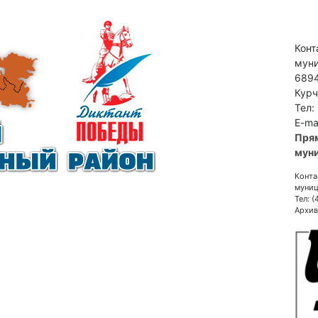
Конт
муни
6894
Курч
Тел:
E-ma
Пря
муни
Конта
муниц
Тел: 
Архив