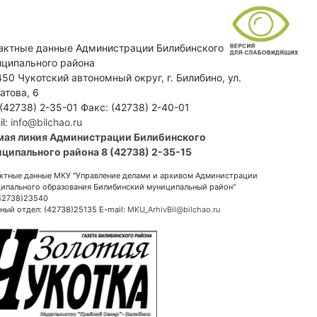
актные данные Администрации Билибинского
ципального района
50 Чукотский автономный округ, г. Билибино, ул.
атова, 6
 (42738) 2-35-01 Факс: (42738) 2-40-01
il:
info@bilchao.ru
мая линия Администрации Билибинского
ципального района 8 (42738) 2-35-15
ктные данные МКУ "Управление делами и архивом Администрации
ипального образования Билибинский муниципальный район"
(42738)23540
ный отдел: (42738)25135 E-mail:
MKU_ArhivBil@bilchao.ru