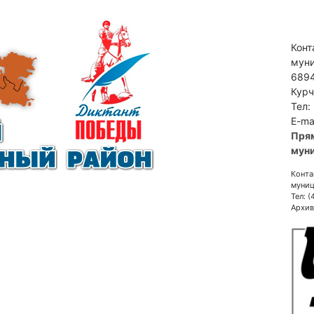
Конт
муни
6894
Курч
Тел:
E-ma
Пря
муни
Конта
муниц
Тел: 
Архив