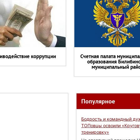
иводействие коррупции
Счетная палата муниципа
образования Билибин
муниципальный рай
Популярное
Бодрость и командный дух
ТОПовцы освоили «Круго
тренировку»