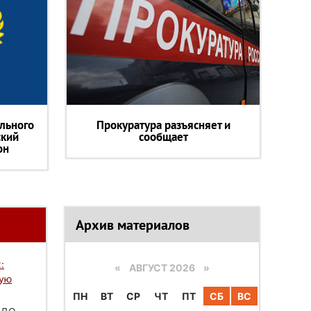
льного
Прокуратура разъясняет и
ский
сообщает
он
Архив материалов
:
«
АВГУСТ 2026 »
вую
ПН
ВТ
СР
ЧТ
ПТ
СБ
ВС