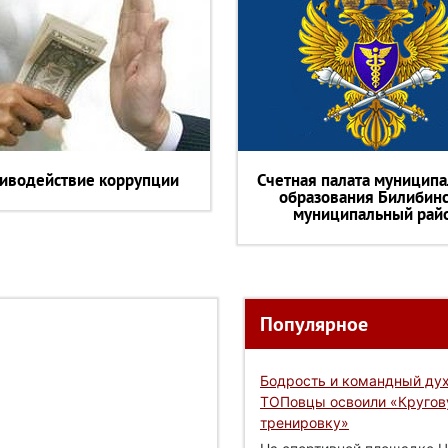
иводействие коррупции
Счетная палата муниципа
образования Билибин
муниципальный рай
Популярное
Бодрость и командный дух
ТОПовцы освоили «Круго
тренировку»