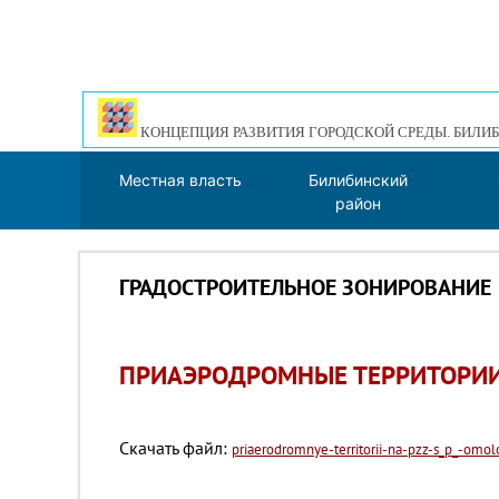
КОНЦЕПЦИЯ РАЗВИТИЯ ГОРОДСКОЙ СРЕДЫ. БИЛИБ
Местная власть
Билибинский
район
ГРАДОСТРОИТЕЛЬНОЕ ЗОНИРОВАНИЕ
ПРИАЭРОДРОМНЫЕ ТЕРРИТОРИИ 
Скачать файл:
priaerodromnye-territorii-na-pzz-s_p_-omol