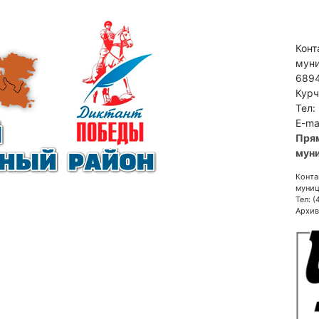
Конт
муни
6894
Курч
Тел:
E-ma
Пря
муни
Конта
муниц
Тел: 
Архив