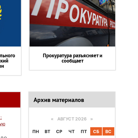
льного
Прокуратура разъясняет и
ский
сообщает
он
Архив материалов
:
«
АВГУСТ 2026 »
вую
ПН
ВТ
СР
ЧТ
ПТ
СБ
ВС