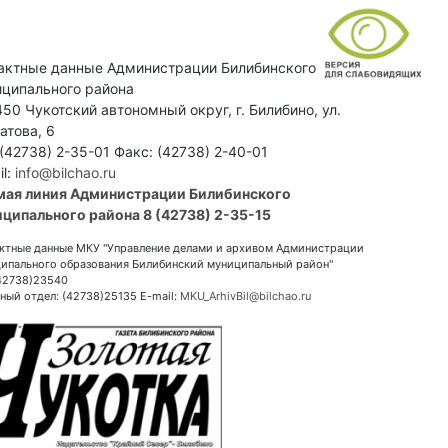
актные данные Администрации Билибинского
ципального района
50 Чукотский автономный округ, г. Билибино, ул.
атова, 6
 (42738) 2-35-01 Факс: (42738) 2-40-01
il:
info@bilchao.ru
мая линия Администрации Билибинского
ципального района 8 (42738) 2-35-15
ктные данные МКУ "Управление делами и архивом Администрации
ипального образования Билибинский муниципальный район"
(42738)23540
ный отдел: (42738)25135 E-mail:
MKU_ArhivBil@bilchao.ru