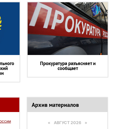
льного
Прокуратура разъясняет и
ский
сообщает
он
Архив материалов
России
«
АВГУСТ 2026 »