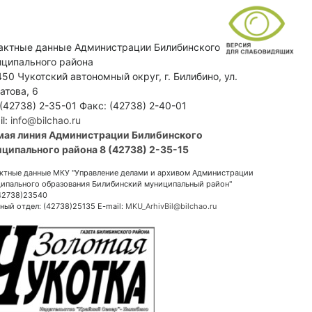
актные данные Администрации Билибинского
ципального района
50 Чукотский автономный округ, г. Билибино, ул.
атова, 6
 (42738) 2-35-01 Факс: (42738) 2-40-01
il:
info@bilchao.ru
мая линия Администрации Билибинского
ципального района 8 (42738) 2-35-15
ктные данные МКУ "Управление делами и архивом Администрации
ипального образования Билибинский муниципальный район"
(42738)23540
ный отдел: (42738)25135 E-mail:
MKU_ArhivBil@bilchao.ru