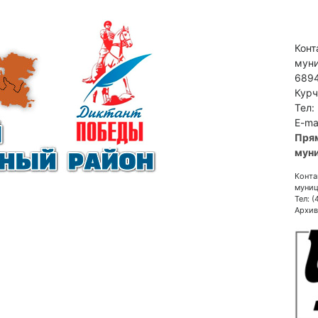
Конт
муни
6894
Курч
Тел:
E-ma
Пря
муни
Конта
муниц
Тел: 
Архив