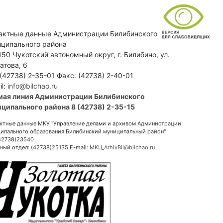
актные данные Администрации Билибинского
ципального района
50 Чукотский автономный округ, г. Билибино, ул.
атова, 6
 (42738) 2-35-01 Факс: (42738) 2-40-01
il:
info@bilchao.ru
мая линия Администрации Билибинского
ципального района 8 (42738) 2-35-15
ктные данные МКУ "Управление делами и архивом Администрации
ипального образования Билибинский муниципальный район"
(42738)23540
ный отдел: (42738)25135 E-mail:
MKU_ArhivBil@bilchao.ru