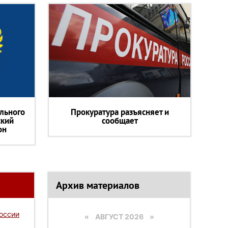
льного
Прокуратура разъясняет и
ский
сообщает
он
Архив материалов
России
«
АВГУСТ 2026 »