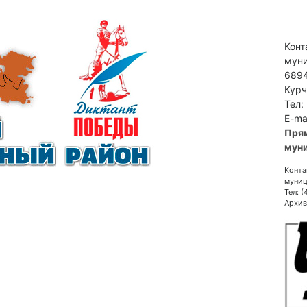
Конт
муни
6894
Курч
Тел:
E-ma
Пря
муни
Конта
муниц
Тел: 
Архив