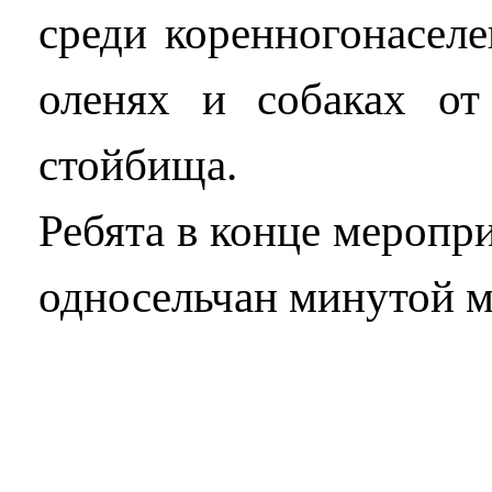
среди коренногонаселе
оленях и собаках от
стойбища.
Ребята в конце меропр
односельчан минутой м