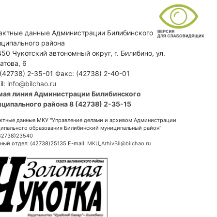
актные данные Администрации Билибинского
ципального района
50 Чукотский автономный округ, г. Билибино, ул.
атова, 6
 (42738) 2-35-01 Факс: (42738) 2-40-01
il:
info@bilchao.ru
мая линия Администрации Билибинского
ципального района 8 (42738) 2-35-15
ктные данные МКУ "Управление делами и архивом Администрации
ипального образования Билибинский муниципальный район"
(42738)23540
ный отдел: (42738)25135 E-mail:
MKU_ArhivBil@bilchao.ru