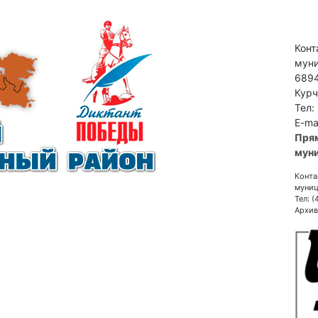
Конт
муни
6894
Курч
Тел:
E-ma
Пря
муни
Конта
муниц
Тел: 
Архив