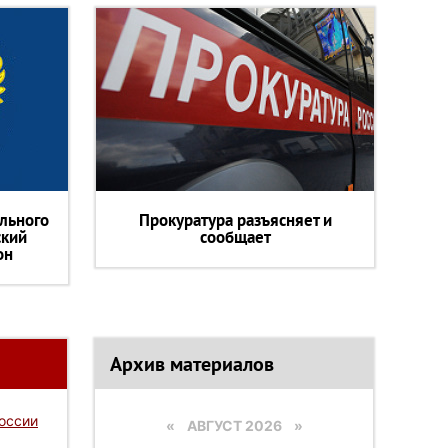
льного
Прокуратура разъясняет и
ский
сообщает
он
Архив материалов
России
«
АВГУСТ 2026 »