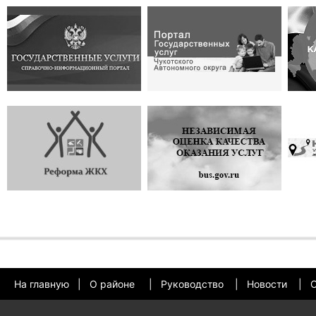
На главную
|
О районе
|
Руководство
|
Новости
|
О