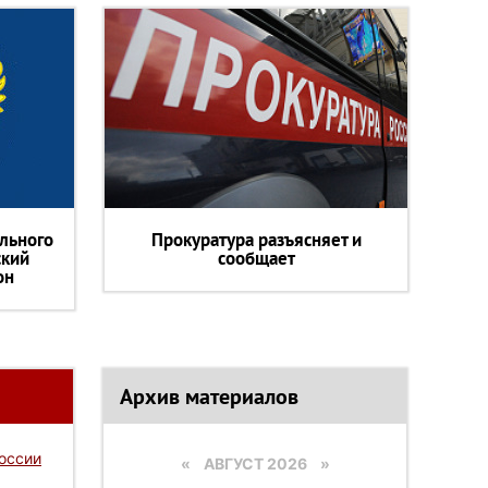
льного
Прокуратура разъясняет и
ский
сообщает
он
Архив материалов
России
«
АВГУСТ 2026 »