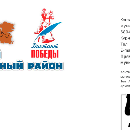
Конт
муни
6894
Курч
Тел:
E-ma
Пря
муни
Конта
муниц
Тел: 
Архив