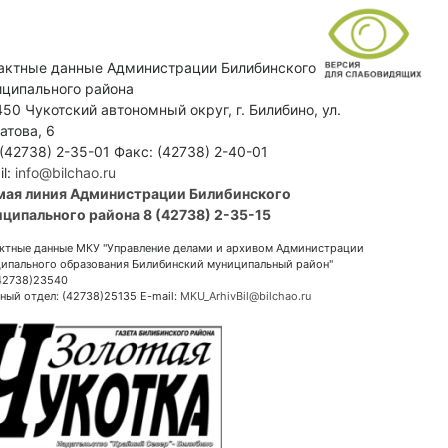
актные данные Администрации Билибинского
ципального района
50 Чукотский автономный округ, г. Билибино, ул.
атова, 6
 (42738) 2-35-01 Факс: (42738) 2-40-01
il:
info@bilchao.ru
мая линия Администрации Билибинского
ципального района 8 (42738) 2-35-15
ктные данные МКУ "Управление делами и архивом Администрации
ипального образования Билибинский муниципальный район"
(42738)23540
ный отдел: (42738)25135 E-mail:
MKU_ArhivBil@bilchao.ru