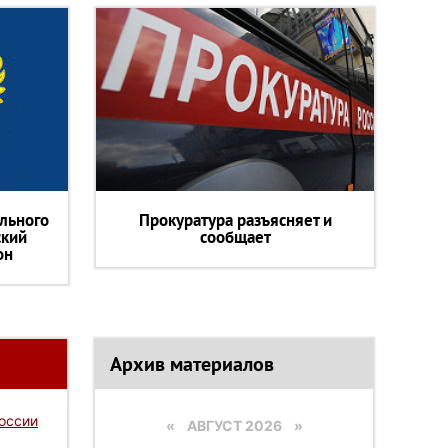
льного
Прокуратура разъясняет и
ский
сообщает
он
Архив материалов
России
«
АВГУСТ 2026 »