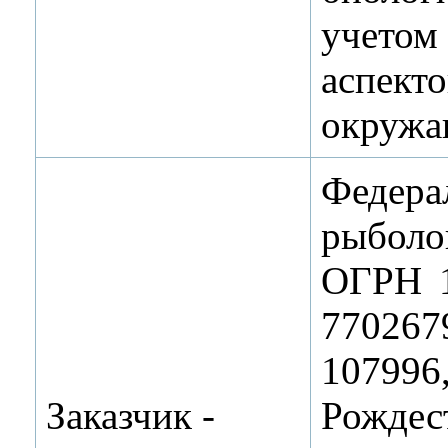
учето
аспек
окружа
Федера
рыболо
ОГРН 
770267
1079
Заказчик ‑
Рождес