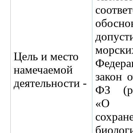
соо
обосн
допу
морски
Цель и место
Федер
намечаемой
закон 
деятельности ‑
ФЗ (р
«О р
сохр
биолог