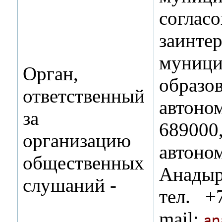
сог
заинте
муниц
Орган,
образо
ответственный
автоном
за
6890
организацию
автон
общественных
Анадыр
слушаний ‑
тел. +
mail:
an