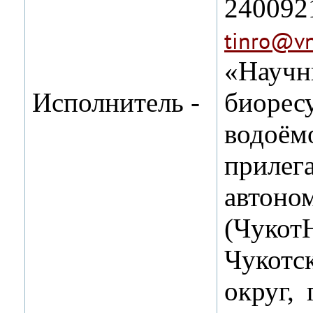
2400
tinro@vn
«Науч
Исполнитель ‑
биоре
вод
прилег
авто
(Чук
Чукот
округ, 