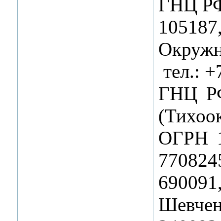
ГНЦ Р
1051
Окружно
тел.: +
ГНЦ Р
(Тихоо
ОГРН 
770824
690091,
Шевченк