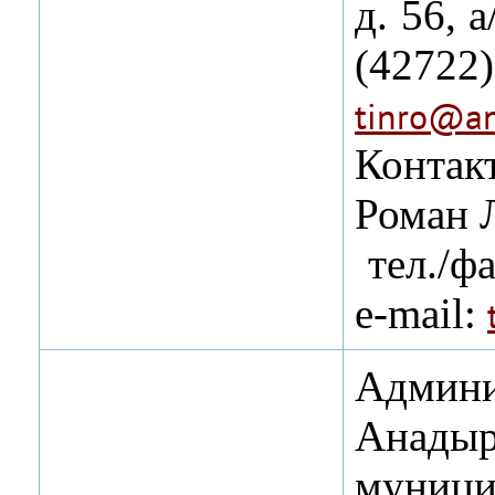
д. 56, 
(4272
tinro@an
Контак
Роман 
тел./фа
e-mail:
Админи
Анадыр
муници