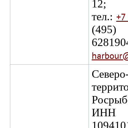
12;
тел.:
+7
(495)
6281
harbour@
Северо
террит
Росрыб
ИНН 4
109410