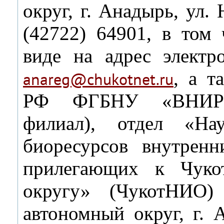
округ, г. Анадырь, ул. 
(42722) 64901, в том 
виде на адрес электро
, а т
anareg@chukotnet.ru
РФ ФГБНУ «ВНИРО»
филиал), отдел «На
биоресурсов внутрен
прилегающих к Чуко
округу» (ЧукотНИО)
автономный округ, г. А