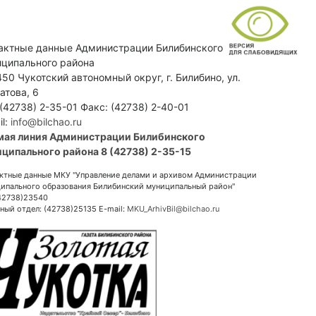
актные данные Администрации Билибинского
ципального района
50 Чукотский автономный округ, г. Билибино, ул.
атова, 6
 (42738) 2-35-01 Факс: (42738) 2-40-01
il:
info@bilchao.ru
мая линия Администрации Билибинского
ципального района 8 (42738) 2-35-15
ктные данные МКУ "Управление делами и архивом Администрации
ипального образования Билибинский муниципальный район"
(42738)23540
ный отдел: (42738)25135 E-mail:
MKU_ArhivBil@bilchao.ru