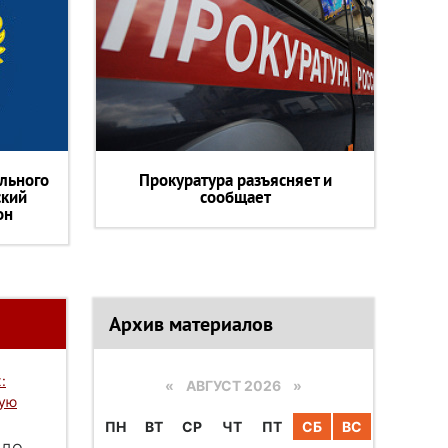
льного
Прокуратура разъясняет и
ский
сообщает
он
Архив материалов
:
«
АВГУСТ 2026 »
вую
ПН
ВТ
СР
ЧТ
ПТ
СБ
ВС