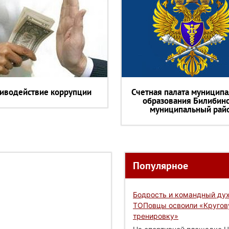
иводействие коррупции
Счетная палата муниципа
образования Билибин
муниципальный рай
Популярное
Бодрость и командный дух
ТОПовцы освоили «Круго
тренировку»