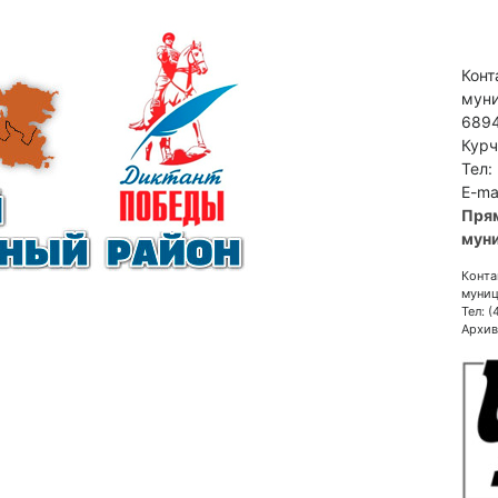
Конт
муни
6894
Курч
Тел:
E-ma
Пря
муни
Конта
муниц
Тел: 
Архив