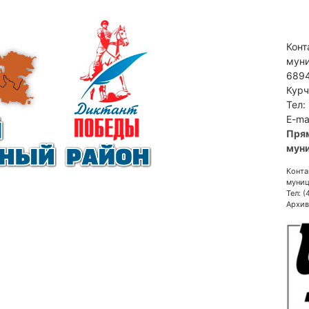
Конт
муни
6894
Курч
Тел:
E-ma
Пря
муни
Конта
муниц
Тел: 
Архив