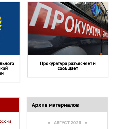
льного
Прокуратура разъясняет и
ский
сообщает
он
Архив материалов
России
«
АВГУСТ 2026 »