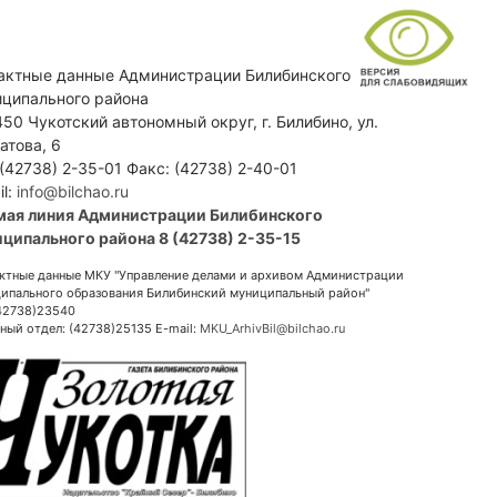
актные данные Администрации Билибинского
ципального района
50 Чукотский автономный округ, г. Билибино, ул.
атова, 6
 (42738) 2-35-01 Факс: (42738) 2-40-01
il:
info@bilchao.ru
мая линия Администрации Билибинского
ципального района 8 (42738) 2-35-15
ктные данные МКУ "Управление делами и архивом Администрации
ипального образования Билибинский муниципальный район"
(42738)23540
ный отдел: (42738)25135 E-mail:
MKU_ArhivBil@bilchao.ru