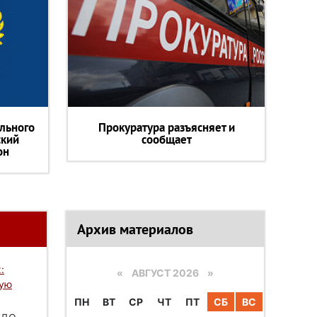
льного
Прокуратура разъясняет и
ский
сообщает
он
Архив материалов
:
«
АВГУСТ 2026 »
вую
ПН
ВТ
СР
ЧТ
ПТ
СБ
ВС