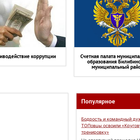
иводействие коррупции
Счетная палата муниципа
образования Билибин
муниципальный рай
Популярное
Бодрость и командный дух
ТОПовцы освоили «Круго
тренировку»