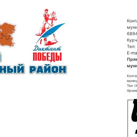
Конт
муни
6894
Курч
Тел:
E-ma
Пря
муни
Конта
муниц
Тел: 
Архив