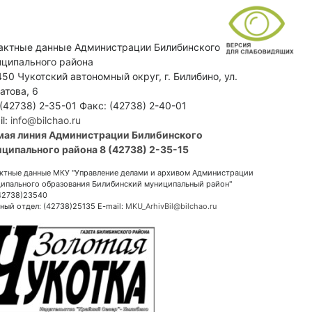
актные данные Администрации Билибинского
ципального района
50 Чукотский автономный округ, г. Билибино, ул.
атова, 6
 (42738) 2-35-01 Факс: (42738) 2-40-01
il:
info@bilchao.ru
мая линия Администрации Билибинского
ципального района 8 (42738) 2-35-15
ктные данные МКУ "Управление делами и архивом Администрации
ипального образования Билибинский муниципальный район"
(42738)23540
ный отдел: (42738)25135 E-mail:
MKU_ArhivBil@bilchao.ru