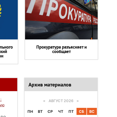
льного
Прокуратура разъясняет и
ский
сообщает
он
Архив материалов
:
«
АВГУСТ 2026 »
вую
ПН
ВТ
СР
ЧТ
ПТ
СБ
ВС