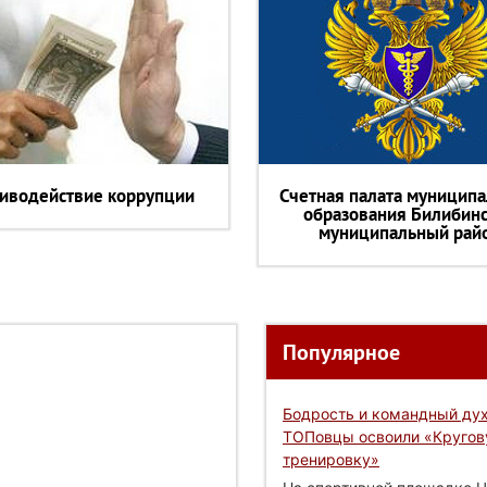
иводействие коррупции
Счетная палата муниципа
образования Билибин
муниципальный рай
Популярное
Бодрость и командный дух
ТОПовцы освоили «Круго
тренировку»