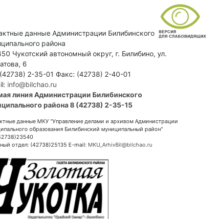
актные данные Администрации Билибинского
ципального района
50 Чукотский автономный округ, г. Билибино, ул.
атова, 6
 (42738) 2-35-01 Факс: (42738) 2-40-01
il:
info@bilchao.ru
мая линия Администрации Билибинского
ципального района 8 (42738) 2-35-15
ктные данные МКУ "Управление делами и архивом Администрации
ипального образования Билибинский муниципальный район"
(42738)23540
ный отдел: (42738)25135 E-mail:
MKU_ArhivBil@bilchao.ru