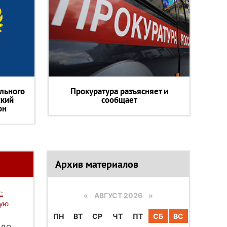
льного
Прокуратура разъясняет и
ский
сообщает
он
Архив материалов
:
«
АВГУСТ 2026 »
вую
ПН
ВТ
СР
ЧТ
ПТ
СБ
ВС