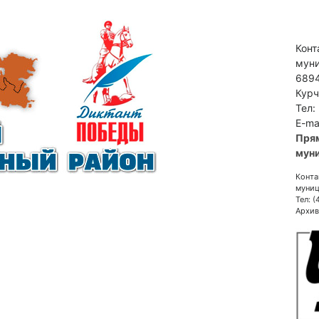
Конт
муни
6894
Курч
Тел:
E-ma
Пря
муни
Конта
муниц
Тел: 
Архив