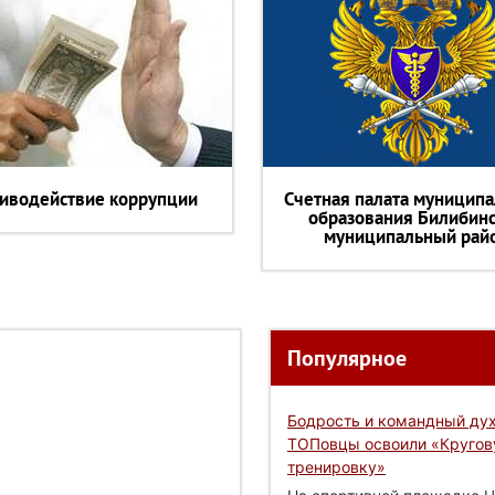
иводействие коррупции
Счетная палата муниципа
образования Билибин
муниципальный рай
Популярное
Бодрость и командный дух
ТОПовцы освоили «Круго
тренировку»