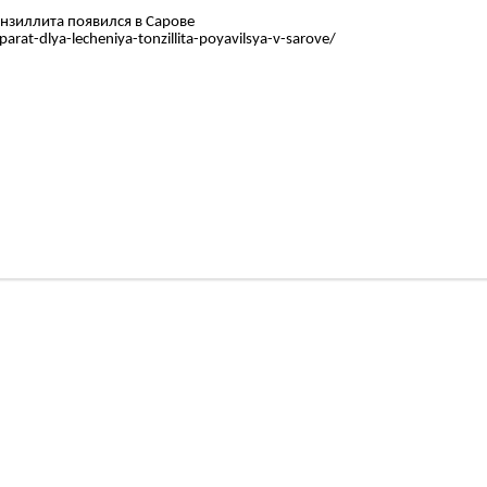
нзиллита появился в Сарове
rat-dlya-lecheniya-tonzillita-poyavilsya-v-sarove/