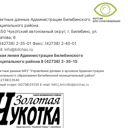
актные данные Администрации Билибинского
ципального района
50 Чукотский автономный округ, г. Билибино, ул.
атова, 6
 (42738) 2-35-01 Факс: (42738) 2-40-01
il:
info@bilchao.ru
мая линия Администрации Билибинского
ципального района 8 (42738) 2-35-15
ктные данные МКУ "Управление делами и архивом Администрации
ипального образования Билибинский муниципальный район"
(42738)23540
ный отдел: (42738)25135 E-mail:
MKU_ArhivBil@bilchao.ru