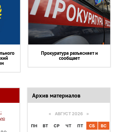
льного
Прокуратура разъясняет и
ский
сообщает
он
Архив материалов
:
«
АВГУСТ 2026 »
вую
ПН
ВТ
СР
ЧТ
ПТ
СБ
ВС