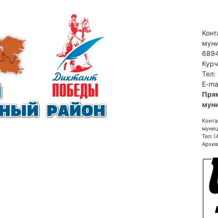
Конт
муни
6894
Курч
Тел:
E-ma
Пря
муни
Конта
муниц
Тел: 
Архив