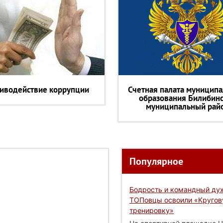
иводействие коррупции
Счетная палата муниципа
образования Билибин
муниципальный рай
Популярное
Бодрость и командный дух
ТОПовцы освоили «Круго
тренировку»