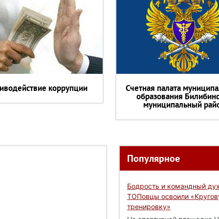
иводействие коррупции
Счетная палата муниципа
образования Билибин
муниципальный рай
Популярное
Бодрость и командный дух
ТОПовцы освоили «Круго
тренировку»