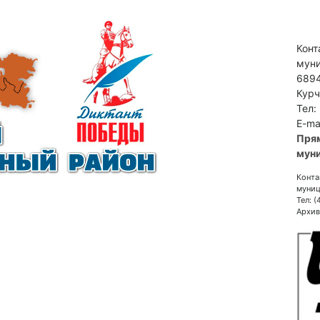
Конт
муни
6894
Курч
Тел:
E-ma
Пря
муни
Конта
муниц
Тел: 
Архив