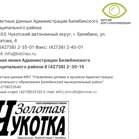
актные данные Администрации Билибинского
ципального района
50 Чукотский автономный округ, г. Билибино, ул.
атова, 6
 (42738) 2-35-01 Факс: (42738) 2-40-01
il:
info@bilchao.ru
мая линия Администрации Билибинского
ципального района 8 (42738) 2-35-15
ктные данные МКУ "Управление делами и архивом Администрации
ипального образования Билибинский муниципальный район"
(42738)23540
ный отдел: (42738)25135 E-mail:
MKU_ArhivBil@bilchao.ru