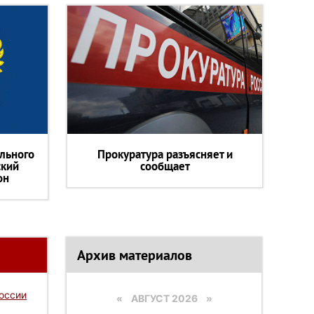
льного
Прокуратура разъясняет и
ский
сообщает
он
Архив материалов
России
«
АВГУСТ 2026 »