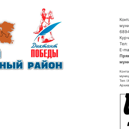
Конт
муни
6894
Курч
Тел:
E-ma
Пря
муни
Конта
муниц
Тел: 
Архив