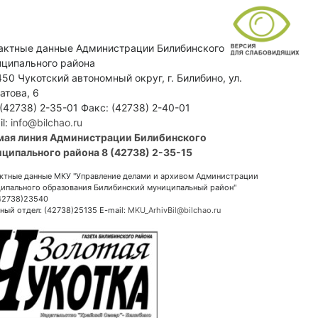
актные данные Администрации Билибинского
ципального района
50 Чукотский автономный округ, г. Билибино, ул.
атова, 6
 (42738) 2-35-01 Факс: (42738) 2-40-01
il:
info@bilchao.ru
мая линия Администрации Билибинского
ципального района 8 (42738) 2-35-15
ктные данные МКУ "Управление делами и архивом Администрации
ипального образования Билибинский муниципальный район"
(42738)23540
ный отдел: (42738)25135 E-mail:
MKU_ArhivBil@bilchao.ru