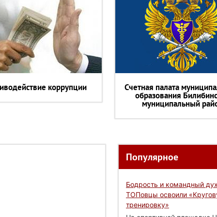
иводействие коррупции
Счетная палата муниципа
образования Билибин
муниципальный рай
Популярное
Бодрость и командный дух
ТОПовцы освоили «Круго
тренировку»