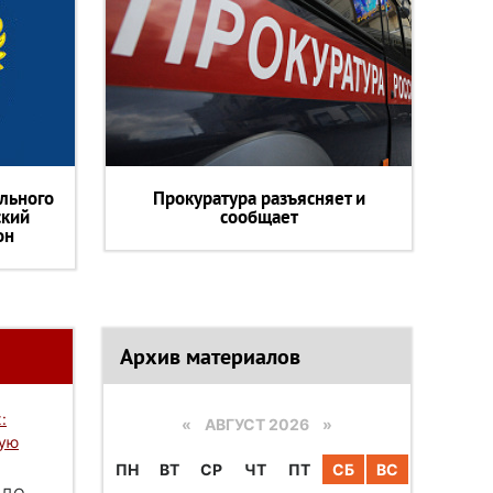
льного
Прокуратура разъясняет и
ский
сообщает
он
Архив материалов
:
«
АВГУСТ 2026 »
вую
ПН
ВТ
СР
ЧТ
ПТ
СБ
ВС