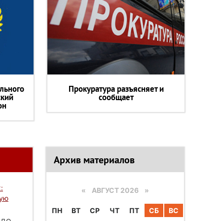
льного
Прокуратура разъясняет и
ский
сообщает
он
Архив материалов
:
«
АВГУСТ 2026 »
вую
ПН
ВТ
СР
ЧТ
ПТ
СБ
ВС