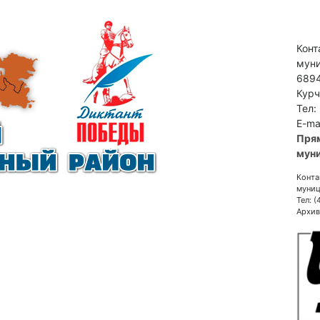
Конт
муни
6894
Курч
Тел:
E-ma
Пря
муни
Конта
муниц
Тел: 
Архив