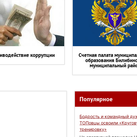
иводействие коррупции
Счетная палата муниципа
образования Билибин
муниципальный рай
Популярное
Бодрость и командный дух
ТОПовцы освоили «Круго
тренировку»