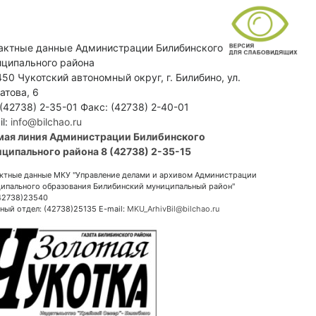
актные данные Администрации Билибинского
ципального района
50 Чукотский автономный округ, г. Билибино, ул.
атова, 6
 (42738) 2-35-01 Факс: (42738) 2-40-01
il:
info@bilchao.ru
мая линия Администрации Билибинского
ципального района 8 (42738) 2-35-15
ктные данные МКУ "Управление делами и архивом Администрации
ипального образования Билибинский муниципальный район"
(42738)23540
ный отдел: (42738)25135 E-mail:
MKU_ArhivBil@bilchao.ru