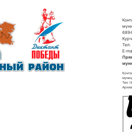
Конт
муни
6894
Курч
Тел:
E-ma
Пря
муни
Конта
муниц
Тел: 
Архив