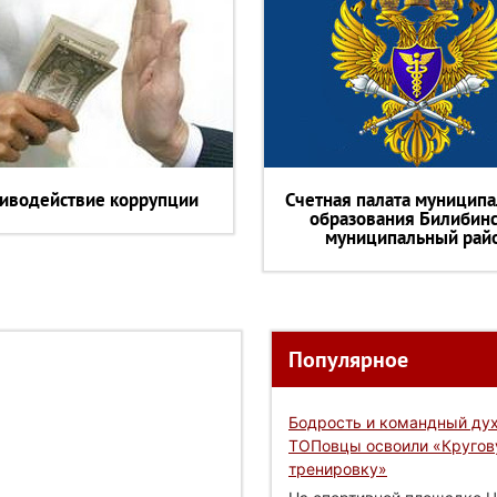
иводействие коррупции
Счетная палата муниципа
образования Билибин
муниципальный рай
Популярное
Бодрость и командный дух
ТОПовцы освоили «Круго
тренировку»