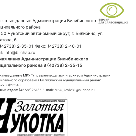
актные данные Администрации Билибинского
ципального района
50 Чукотский автономный округ, г. Билибино, ул.
атова, 6
 (42738) 2-35-01 Факс: (42738) 2-40-01
il:
info@bilchao.ru
мая линия Администрации Билибинского
ципального района 8 (42738) 2-35-15
ктные данные МКУ "Управление делами и архивом Администрации
ипального образования Билибинский муниципальный район"
(42738)23540
ный отдел: (42738)25135 E-mail:
MKU_ArhivBil@bilchao.ru