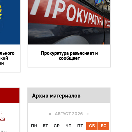
льного
Прокуратура разъясняет и
ский
сообщает
он
Архив материалов
:
«
АВГУСТ 2026 »
вую
ПН
ВТ
СР
ЧТ
ПТ
СБ
ВС