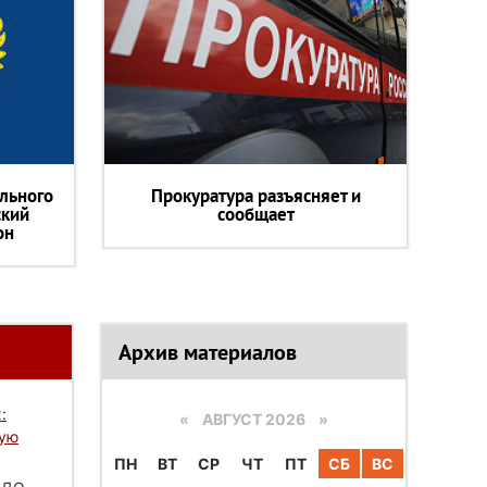
льного
Прокуратура разъясняет и
ский
сообщает
он
Архив материалов
:
«
АВГУСТ 2026 »
вую
ПН
ВТ
СР
ЧТ
ПТ
СБ
ВС