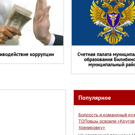
иводействие коррупции
Счетная палата муниципа
образования Билибин
муниципальный рай
Популярное
Бодрость и командный дух
ТОПовцы освоили «Круго
тренировку»