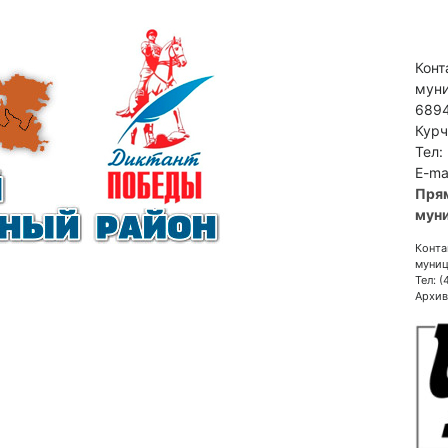
Конт
муни
6894
Курч
Тел:
E-ma
Пря
муни
Конта
муниц
Тел: 
Архив