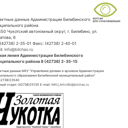
актные данные Администрации Билибинского
ципального района
50 Чукотский автономный округ, г. Билибино, ул.
атова, 6
 (42738) 2-35-01 Факс: (42738) 2-40-01
il:
info@bilchao.ru
мая линия Администрации Билибинского
ципального района 8 (42738) 2-35-15
ктные данные МКУ "Управление делами и архивом Администрации
ипального образования Билибинский муниципальный район"
(42738)23540
ный отдел: (42738)25135 E-mail:
MKU_ArhivBil@bilchao.ru