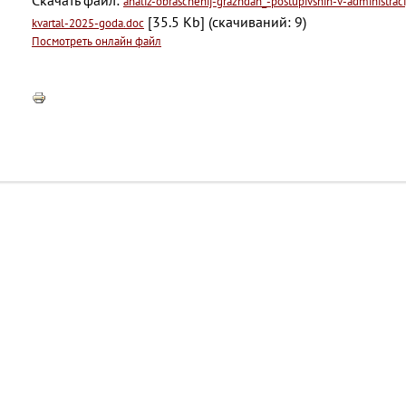
Скачать файл:
analiz-obraschenij-grazhdan_-postupivshih-v-administraci
[35.5 Kb] (cкачиваний: 9)
kvartal-2025-goda.doc
Посмотреть онлайн файл