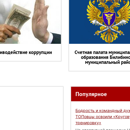
иводействие коррупции
Счетная палата муниципа
образования Билибин
муниципальный рай
Популярное
Бодрость и командный дух
ТОПовцы освоили «Круго
тренировку»