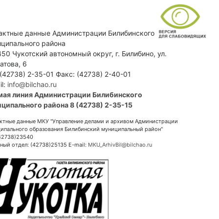
актные данные Администрации Билибинского
ципального района
50 Чукотский автономный округ, г. Билибино, ул.
атова, 6
 (42738) 2-35-01 Факс: (42738) 2-40-01
il:
info@bilchao.ru
мая линия Администрации Билибинского
ципального района 8 (42738) 2-35-15
ктные данные МКУ "Управление делами и архивом Администрации
ипального образования Билибинский муниципальный район"
(42738)23540
ный отдел: (42738)25135 E-mail:
MKU_ArhivBil@bilchao.ru