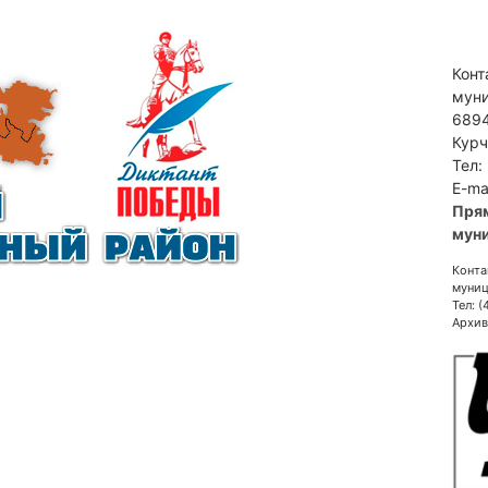
Конт
муни
6894
Курч
Тел:
E-ma
Пря
муни
Конта
муниц
Тел: 
Архив