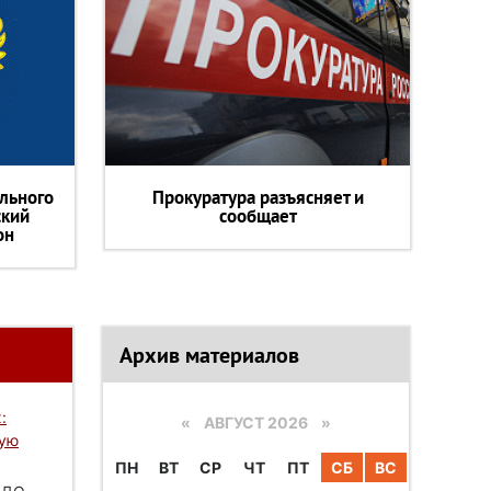
льного
Прокуратура разъясняет и
ский
сообщает
он
Архив материалов
:
«
АВГУСТ 2026 »
вую
ПН
ВТ
СР
ЧТ
ПТ
СБ
ВС