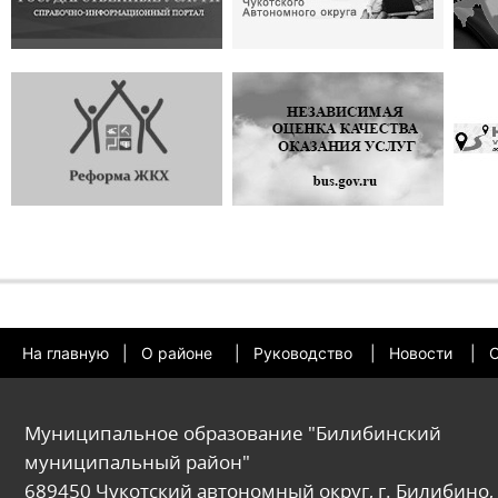
На главную
|
О районе
|
Руководство
|
Новости
|
О
Муниципальное образование "Билибинский
муниципальный район"
689450 Чукотский автономный округ, г. Билибино, 