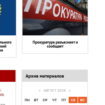
льного
Прокуратура разъясняет и
ский
сообщает
он
Архив материалов
:
«
АВГУСТ 2026 »
вую
ПН
ВТ
СР
ЧТ
ПТ
СБ
ВС