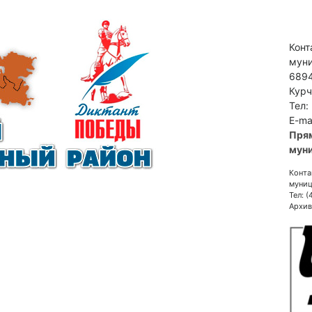
Конт
муни
6894
Курч
Тел:
E-ma
Пря
муни
Конта
муниц
Тел: 
Архив