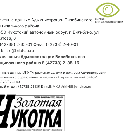
актные данные Администрации Билибинского
ципального района
50 Чукотский автономный округ, г. Билибино, ул.
атова, 6
 (42738) 2-35-01 Факс: (42738) 2-40-01
il:
info@bilchao.ru
мая линия Администрации Билибинского
ципального района 8 (42738) 2-35-15
ктные данные МКУ "Управление делами и архивом Администрации
ипального образования Билибинский муниципальный район"
(42738)23540
ный отдел: (42738)25135 E-mail:
MKU_ArhivBil@bilchao.ru