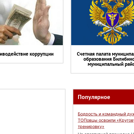
иводействие коррупции
Счетная палата муниципа
образования Билибин
муниципальный рай
Популярное
Бодрость и командный дух
ТОПовцы освоили «Круго
тренировку»