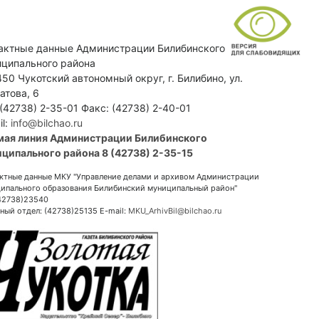
актные данные Администрации Билибинского
ципального района
50 Чукотский автономный округ, г. Билибино, ул.
атова, 6
 (42738) 2-35-01 Факс: (42738) 2-40-01
il:
info@bilchao.ru
мая линия Администрации Билибинского
ципального района 8 (42738) 2-35-15
ктные данные МКУ "Управление делами и архивом Администрации
ипального образования Билибинский муниципальный район"
(42738)23540
ный отдел: (42738)25135 E-mail:
MKU_ArhivBil@bilchao.ru