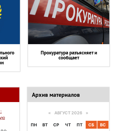
льного
Прокуратура разъясняет и
ский
сообщает
он
Архив материалов
:
«
АВГУСТ 2026 »
вую
ПН
ВТ
СР
ЧТ
ПТ
СБ
ВС