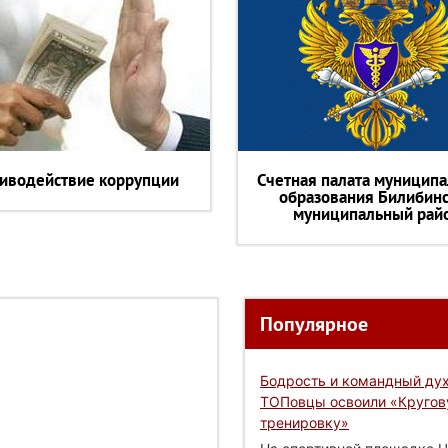
иводействие коррупции
Счетная палата муниципа
образования Билибин
муниципальный рай
Популярное
Бодрость и командный дух
ТОПовцы освоили «Круго
тренировку»