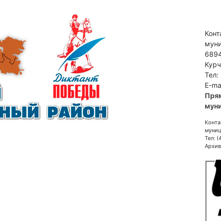
Конт
муни
6894
Курч
Тел:
E-ma
Пря
муни
Конта
муниц
Тел: 
Архив