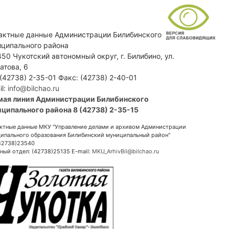
актные данные Администрации Билибинского
ципального района
50 Чукотский автономный округ, г. Билибино, ул.
атова, 6
 (42738) 2-35-01 Факс: (42738) 2-40-01
il:
info@bilchao.ru
мая линия Администрации Билибинского
ципального района 8 (42738) 2-35-15
ктные данные МКУ "Управление делами и архивом Администрации
ипального образования Билибинский муниципальный район"
(42738)23540
ный отдел: (42738)25135 E-mail:
MKU_ArhivBil@bilchao.ru