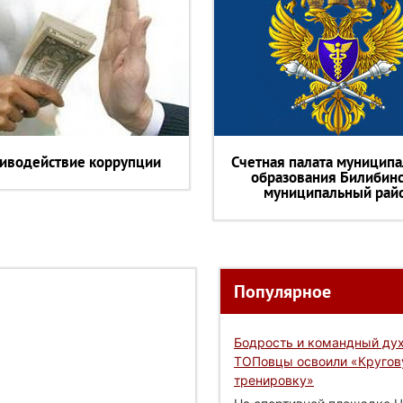
иводействие коррупции
Счетная палата муниципа
образования Билибин
муниципальный рай
Популярное
Бодрость и командный дух
ТОПовцы освоили «Круго
тренировку»