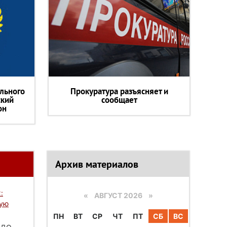
льного
Прокуратура разъясняет и
ский
сообщает
он
Архив материалов
:
«
АВГУСТ 2026 »
вую
ПН
ВТ
СР
ЧТ
ПТ
СБ
ВС