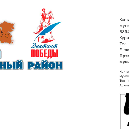
Конт
муни
6894
Курч
Тел:
E-ma
Пря
муни
Конта
муниц
Тел: 
Архив